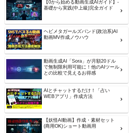
【0から始める動画生成AIガイド】-
基礎から実践(中上級)完全ガイド
ヘビメタガールズバンド(政治系)AI
動画MV作成ノウハウ
動画生成AI「Sora」が月額20ドル
で無制限利用可能に！他のAIツール
との比較で見えるお得感
AIとチャットするだけ！「占い
WEBアプリ」作成方法
【妖怪AI動画】作成・素材セット
(商用OK)ショート動画用