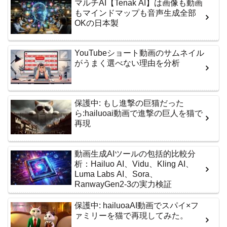
マルチAI【Tenak AI】は画像も動画
もマインドマップも音声生成全部
OKの日本製
YouTubeショート動画のサムネイル
がうまく選べない理由を分析
保護中: もし進撃の巨猫だった
ら:hailuoai動画で進撃の巨人を猫で
再現
動画生成AIツールの包括的比較分
析：Hailuo AI、Vidu、Kling AI、
Luma Labs AI、Sora、
RanwayGen2-3の実力検証
保護中: hailuoaAI動画でスパイ×フ
ァミリーを猫で再現してみた。