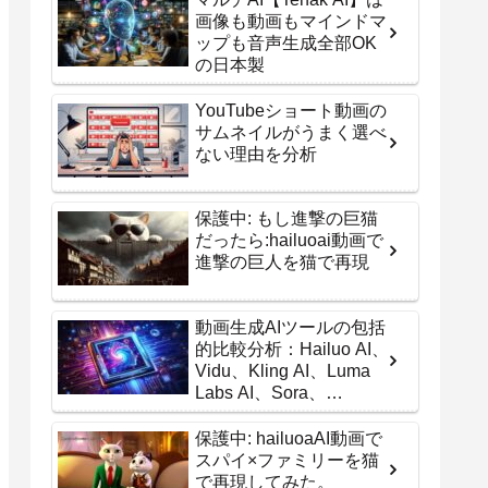
画像も動画もマインドマ
ップも音声生成全部OK
の日本製
YouTubeショート動画の
サムネイルがうまく選べ
ない理由を分析
保護中: もし進撃の巨猫
だったら:hailuoai動画で
進撃の巨人を猫で再現
動画生成AIツールの包括
的比較分析：Hailuo AI、
Vidu、Kling AI、Luma
Labs AI、Sora、
RanwayGen2-3の実力検
証
保護中: hailuoaAI動画で
スパイ×ファミリーを猫
で再現してみた。