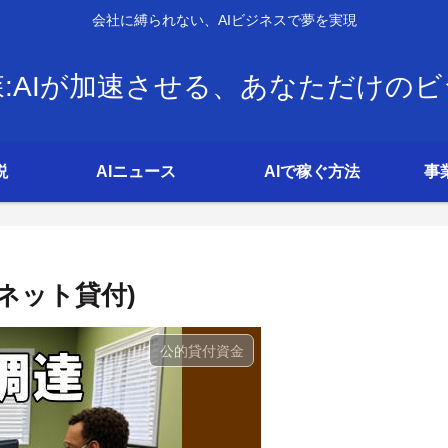
会社に縛られない、AIビジネスで夢を実現
:AIが加速させる、あなただけの
説
AIニュース
AIで稼ぐ方法
事
ネット貸付)
公的貸付資金