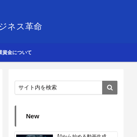
ビジネス革命
業資金について
New
【0から始める動画生成