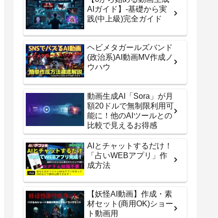
AIガイド】-基礎から実
践(中上級)完全ガイド
ヘビメタガールズバンド
(政治系)AI動画MV作成ノ
ウハウ
動画生成AI「Sora」が月
額20ドルで無制限利用可
能に！他のAIツールとの
比較で見えるお得感
AIとチャットするだけ！
「占いWEBアプリ」作
成方法
【妖怪AI動画】作成・素
材セット(商用OK)ショー
ト動画用