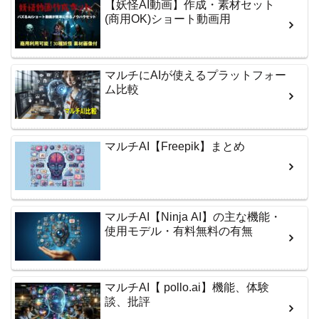
【妖怪AI動画】作成・素材セット
(商用OK)ショート動画用
マルチにAIが使えるプラットフォー
ム比較
マルチAI【Freepik】まとめ
マルチAI【Ninja AI】の主な機能・
使用モデル・有料無料の有無
マルチAI【 pollo.ai】機能、体験
談、批評