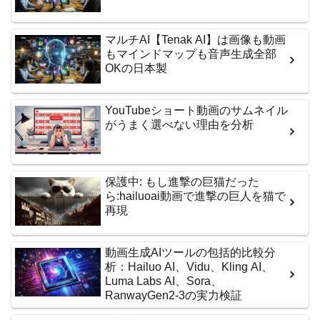
マルチAI【Tenak AI】は画像も動画
もマインドマップも音声生成全部
OKの日本製
YouTubeショート動画のサムネイル
がうまく選べない理由を分析
保護中: もし進撃の巨猫だった
ら:hailuoai動画で進撃の巨人を猫で
再現
動画生成AIツールの包括的比較分
析：Hailuo AI、Vidu、Kling AI、
Luma Labs AI、Sora、
RanwayGen2-3の実力検証