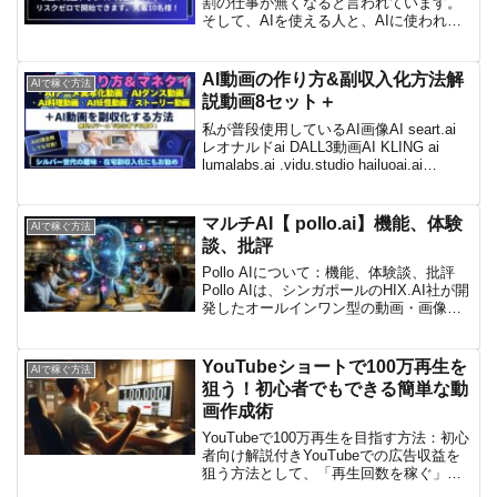
割の仕事が無くなると言われています。
そして、AIを使える人と、AIに使われる
人の格差も予想されます。今AIの進化は
すさまじく、既にIQは140前後で、(東大
生の平均が120)2025年4月頃には、人間...
AI動画の作り方&副収入化方法解
AIで稼ぐ方法
説動画8セット＋
私が普段使用しているAI画像AI seart.ai
レオナルドai DALL3動画AI KLING ai
lumalabs.ai .vidu.studio hailuoai.ai
haiper.ai音楽AI suno.comCHAT ai ...
マルチAI【 pollo.ai】機能、体験
AIで稼ぐ方法
談、批評
Pollo AIについて：機能、体験談、批評
Pollo AIは、シンガポールのHIX.AI社が開
発したオールインワン型の動画・画像生
成プラットフォームであり、初心者から
プロまで幅広い層に対応したクリエイテ
ィブツールです。以下にその特徴やユ
YouTubeショートで100万再生を
AIで稼ぐ方法
ー...
狙う！初心者でもできる簡単な動
画作成術
YouTubeで100万再生を目指す方法：初心
者向け解説付きYouTubeでの広告収益を
狙う方法として、「再生回数を稼ぐ」と
いう手段があります。しかし、近年では