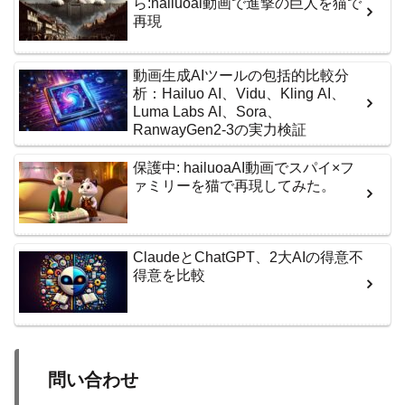
ら:hailuoai動画で進撃の巨人を猫で
再現
動画生成AIツールの包括的比較分
析：Hailuo AI、Vidu、Kling AI、
Luma Labs AI、Sora、
RanwayGen2-3の実力検証
保護中: hailuoaAI動画でスパイ×フ
ァミリーを猫で再現してみた。
ClaudeとChatGPT、2大AIの得意不
得意を比較
問い合わせ