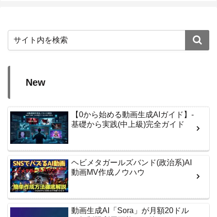
New
【0から始める動画生成AIガイド】-
基礎から実践(中上級)完全ガイド
ヘビメタガールズバンド(政治系)AI
動画MV作成ノウハウ
動画生成AI「Sora」が月額20ドル