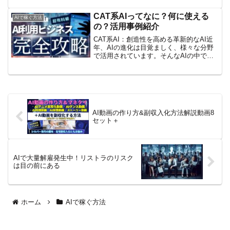
再生単価（広告が1回再生されるごとの収
益額）が大幅に低下しているため、動画
CAT系AIってなに？何に使える
AIで稼ぐ方法
制作に...
の？活用事例紹介
CAT系AI：創造性を高める革新的なAI近
年、AIの進化は目覚ましく、様々な分野
で活用されています。そんなAIの中で
も、創造性を高めるツールとして注目さ
れているのが、CAT系AIです。CAT系AI
とは、Creative Adversaria...
AI動画の作り方&副収入化方法解説動画8
セット＋
AIで大量解雇発生中！リストラのリスク
は目の前にある
ホーム
AIで稼ぐ方法