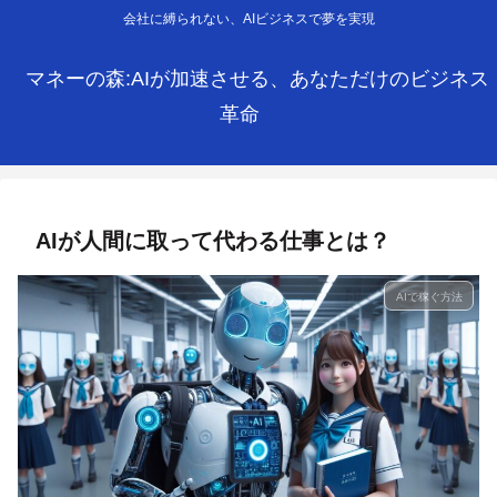
会社に縛られない、AIビジネスで夢を実現
マネーの森:AIが加速させる、あなただけのビジネス
革命
AIが人間に取って代わる仕事とは？
AIで稼ぐ方法