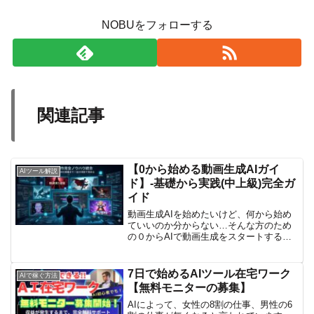
NOBUをフォローする
関連記事
【0から始める動画生成AIガイ
AIツール解説
ド】-基礎から実践(中上級)完全ガ
イド
動画生成AIを始めたいけど、何から始め
ていいのか分からない…そんな方のため
の０からAIで動画生成をスタートするた
めの完全解説ガイドです。基礎編ではAI
で動画生成をするための基礎知識とし
て、生成AIサイトの比較、ローカル生成
7日で始めるAIツール在宅ワーク
AIで稼ぐ方法
AIについて、コス...
【無料モニターの募集】
AIによって、女性の8割の仕事、男性の6